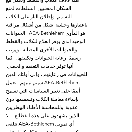
آمنة لآلاف الكلاب والقطط وتعمل مع
السكان المحليين السلطات لمنع
التسمم وإطلاق النار على الكلاب
باعتبارها وحشية شكل من أشكال مراقبة
الحيوانات. AEA-Bethlehem هو المأوى
الوحيد الذي يوفر العلاج للكلاب والقطط
والحيوانات الأخرى المصابة ، ويرتب
رسميًا رعاية الحيوانات وتكييفها. كما
أنها توفر خدمات التعقيم والخصي
للحيوانات في رعايتهم ، وإلى أولئك الذين
سيتم تبنيهم. تعمل AEA-Bethlehem
أيضًا على تغيير السياسات التي تسمح
بإساءة معاملة الكلاب وتسميمها دون
عقوبة وللمحاسبة الأطباء البيطريين
الذين يشهدون على هذه الفظائع .. لا
تتلقى AEA-Bethlehem أي تمويل