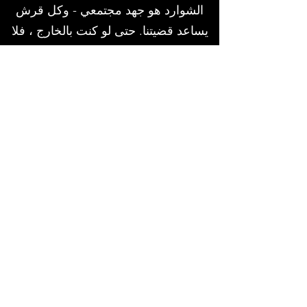
الشوارد هو جهد مجتمعي - وكل قرش
يساعد قضيتنا. حتى لو كنت بالخارج ، فلا
يزال بإمكانك المساعدة! يرجى التحقق
من مبادرتنا الجديدة لجمع التبرعات!
يرجى زيارة الموقع الإلكتروني
www.bonfire.com/bethlehem-shelter
للشراء!
Email:
aea.bethlehem@gmail.com